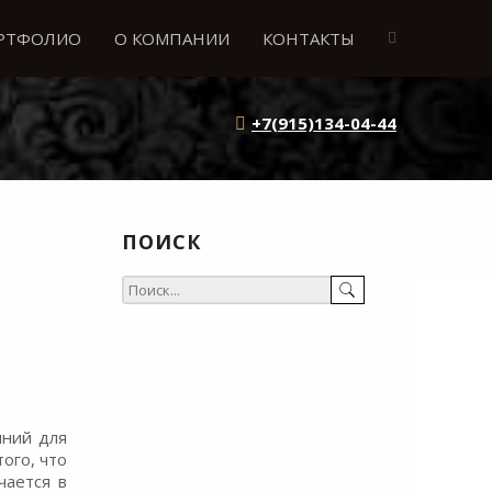
РТФОЛИО
О КОМПАНИИ
КОНТАКТЫ
+7(915)134-04-44
ПОИСК
иний для
ого, что
чается в