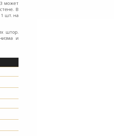
43 может
стене. В
1 шт. на
их штор.
анизма и