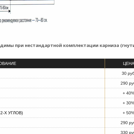
димы при нестандартной комплектации карниза (гнути
ОВАНИЕ
ЦЕН
30 руб
290 ру
+ 40
+ 30
2-Х УГЛОВ)
+ 50
290 ру
330 ру