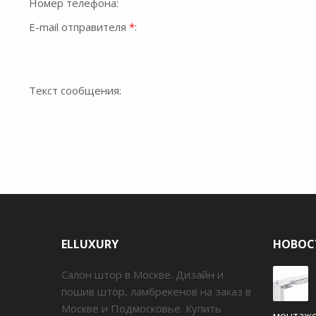
Номер телефона:
E-mail отправителя
*
:
Текст сообщения:
ELLUXURY
НОВОС
Салон штор в Москве. Дизайн и
пошив штор, ламбрекенов на заказ в
Москве и Подмосковье. Купить
монтаж