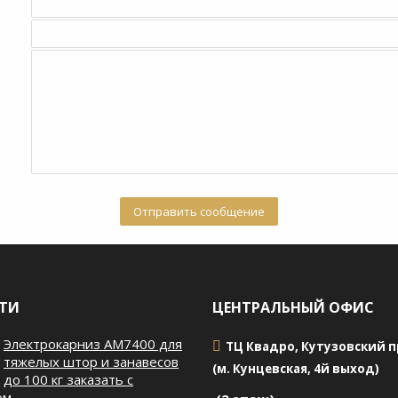
ТИ
ЦЕНТРАЛЬНЫЙ ОФИС
Электрокарниз AM7400 для
ТЦ Квадро, Кутузовский пр
тяжелых штор и занавесов
(м. Кунцевская, 4й выход)
до 100 кг заказать с
ом