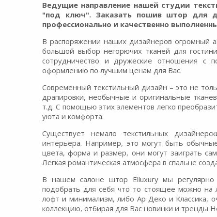
Ведущие направление нашей студии тексти
"под ключ". Заказать пошив штор для д
профессионально и качественно выполненны
В распоряжении наших дизайнеров огромный а
большой выбор негорючих тканей для гостини
сотрудничество и дружеские отношения с по
оформлению по лучшим ценам для Вас.
Современный текстильный дизайн – это не тол
драпировки, необычные и оригинальные тканев
т.д. С помощью этих элементов легко преобраз
уюта и комфорта.
Существует немало текстильных дизайнерск
интерьера. Например, это могут быть обычны
цвета, форма и размер, они могут заиграть с
Легкая романтическая атмосфера в спальне созд
В нашем салоне штор Elluxury мы регулярно
подобрать для себя что то стоящее можно на
лофт и минимализм, либо Ар Деко и Классика, 
коллекцию, отбирая для Вас новинки и тренды Hei