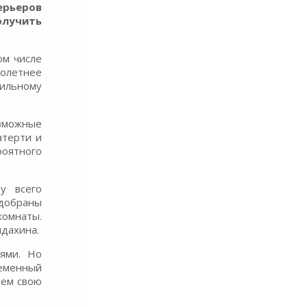
ерьеров
олучить
ом числе
голетнее
ильному
озможные
атерти и
роятного
у всего
одобраны
комнаты.
лдахина.
ями. Но
ременный
яем свою