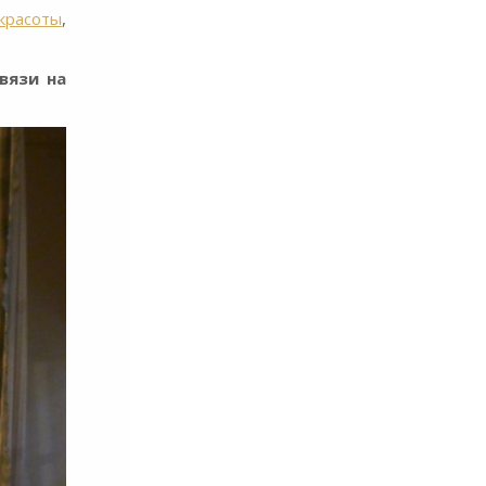
красоты
,
вязи на