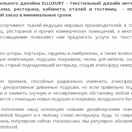
льного дизайна ELLUXURY - текстильный дизайн инт
ома, ресторана, кабинета, отелей и гостиниц - п
й заказ в минимальные сроки.
ссортимент тканей ведущих мировых производителей, в т
ц, ресторанов и прочих коммерческих помещений, а мно
ставщиками позволяют нам предлагать услуги по текст
ько шторы, портьеры, гардины и ламбрекены, а также всев
ые композиции, подушки, покрывала, чехлы для мебели, ск
ить старый поднадоевший интерьер, создав атмосферу неве
их приемов, способных радикально изменить атмосфер
е декоративные диванные подушки, но если правильно п
ами и оживить скучную и несовременную обстановку любой 
ается с помощью новых подушек и покрывал, воздушного ба
 пополняем нашу коллекцию новыми дизайнерскими ткан
 любой бюджет и к любому стилю интерьера, будь то сов
очень популярная сейчас Неоклассика. Мы регулярно обновл
mtextil.