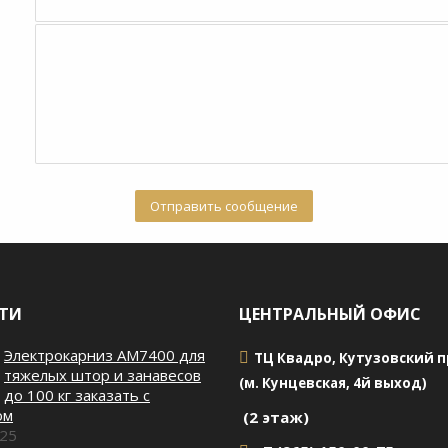
ТИ
ЦЕНТРАЛЬНЫЙ ОФИС
Электрокарниз AM7400 для
ТЦ Квадро, Кутузовский пр
тяжелых штор и занавесов
(м. Кунцевская, 4й выход)
до 100 кг заказать с
ом
(2 этаж)
025