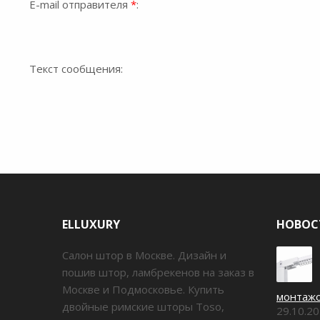
E-mail отправителя
*
:
Текст сообщения:
ELLUXURY
НОВОС
Салон штор в Москве. Дизайн и
пошив штор, ламбрекенов на заказ в
Москве и Подмосковье. Купить
монтаж
двойные римские шторы Toso,
29.10.2