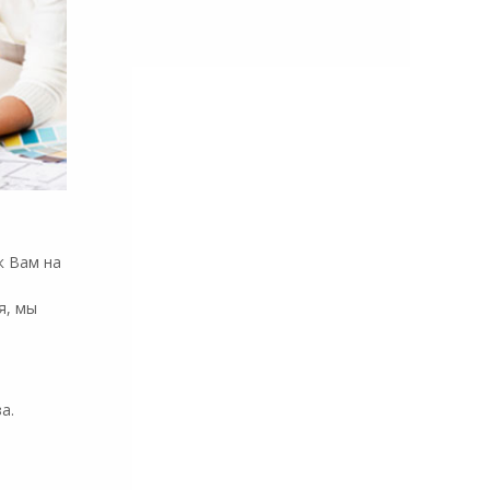
к Вам на
я, мы
а.