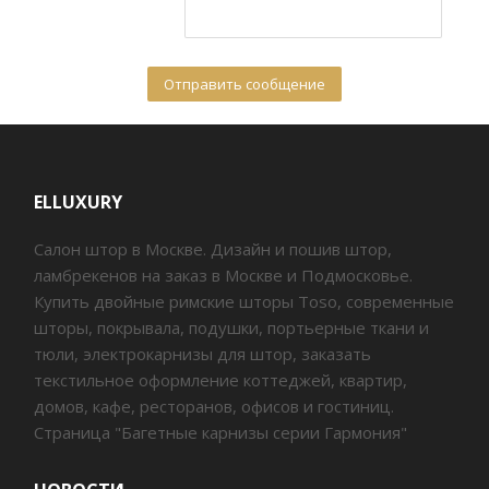
ELLUXURY
Салон штор в Москве. Дизайн и пошив штор,
ламбрекенов на заказ в Москве и Подмосковье.
Купить двойные римские шторы Toso, современные
шторы, покрывала, подушки, портьерные ткани и
тюли, электрокарнизы для штор, заказать
текстильное оформление коттеджей, квартир,
домов, кафе, ресторанов, офисов и гостиниц.
Страница "Багетные карнизы серии Гармония"