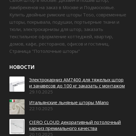
Салон штор в Москве. Дизайн и пошив штор,
ламбрекенов на заказ в Москве и Подмосковье.
Купить двойные римские шторы Toso, современные
шторы, покрывала, подушки, портьерные ткани и
тюли, электрокарнизы для штор, заказать
текстильное оформление коттеджей, квартир,
домов, кафе, ресторанов, офисов и гостиниц.
Страница "Потолочные шторы"
НОВОСТИ
Электрокарниз AM7400 для тяжелых штор
и занавесов до 100 кг заказать с монтажом
29.10.2025
Итальянские льняные шторы Milano
22.10.2025
CIERO CLOUD декоративный потолочный
карниз премиального качества
20.10.2025