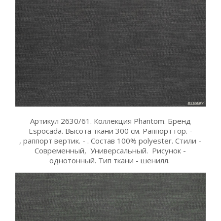
Артикул 2630/61. Коллекция Phantom. Бренд
Espocada. Высота ткани 300 см. Раппорт гор. -
, раппорт вертик. - . Состав 100% polyester. Стили -
Современный, Универсальный. Рисунок -
однотонный. Тип ткани - шенилл.