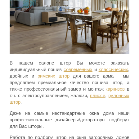
В нашем салоне штор Вы можете заказать
индивидуальный пошив
современных
и
классических
,
двойных и
римских штор
для вашего дома – мы
предлагаем премиальное качество пошива штор, а
также профессиональный замер и монтаж
карнизов
в
т.ч. с электроуправлением, жалюзи,
плиссе
,
рулонных
штор
.
Даже на самые нестандартные окна дома наши
профессиональные дизайнеры/декораторы подберут
для Вас шторы.
Работа по подбору штор на окна загородных домов