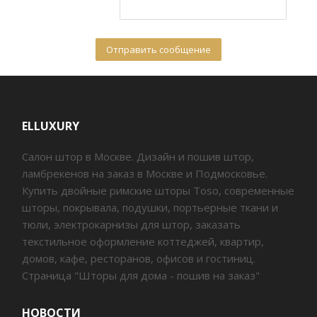
ELLUXURY
Салон штор в Москве. Дизайн и пошив штор,
ламбрекенов на заказ в Москве и Подмосковье.
Купить двойные римские шторы Toso, современные
шторы, покрывала, подушки, портьерные ткани и
тюли, электрокарнизы для штор, заказать
текстильное оформление коттеджей, квартир,
домов, кафе, ресторанов, офисов и гостиниц.
Страница "Шторы для дома - пошив на заказ"
НОВОСТИ