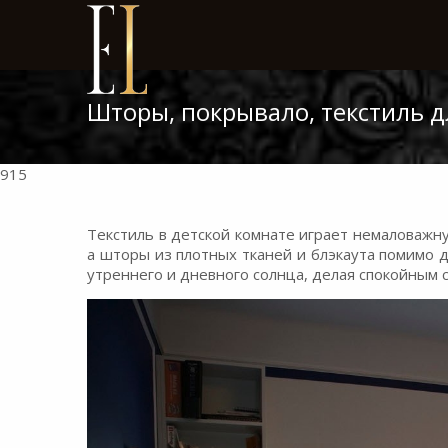
Шторы, покрывало, текстиль д
915
Текстиль в детской комнате играет немаловажн
а шторы из плотных тканей и блэкаута помимо
утреннего и дневного солнца, делая спокойным 