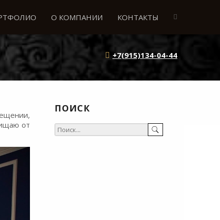
РТФОЛИО
О КОМПАНИИ
КОНТАКТЫ
+7(915)134-04-44
ПОИСК
мещении,
щищаю от