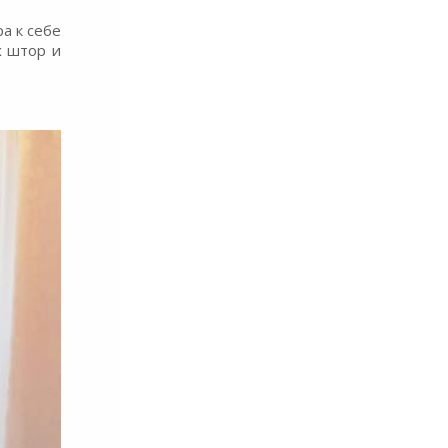
а к себе
х штор и