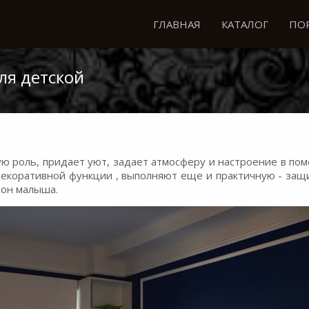
ГЛАВНАЯ
КАТАЛОГ
ПО
ля детской
ую роль, придает уют, задает атмосферу и настроение в по
 декоративной функции , выполняют еще и практичную - за
сон малыша.