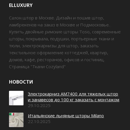
ELLUXURY
Салон штор в Москве. Дизайн и пошив штор,
ламбрекенов на заказ в Москве и Подмосковье.
Купить двойные римские шторы Toso, современные
шторы, покрывала, подушки, портьерные ткани и
тюли, электрокарнизы для штор, заказать
текстильное оформление коттеджей, квартир,
домов, кафе, ресторанов, офисов и гостиниц.
Страница "Ткани Cozyland"
НОВОСТИ
Электрокарниз AM7400 для тяжелых штор
и занавесов до 100 кг заказать с монтажом
29.10.2025
Итальянские льняные шторы Milano
22.10.2025