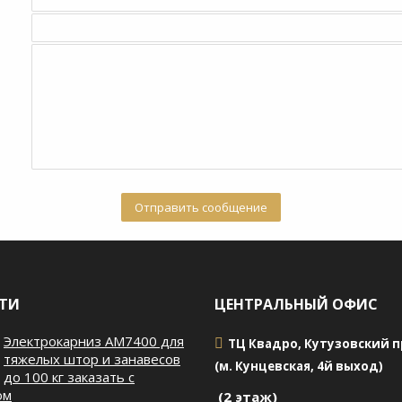
ТИ
ЦЕНТРАЛЬНЫЙ ОФИС
Электрокарниз AM7400 для
ТЦ Квадро, Кутузовский пр
тяжелых штор и занавесов
(м. Кунцевская, 4й выход)
до 100 кг заказать с
ом
(2 этаж)