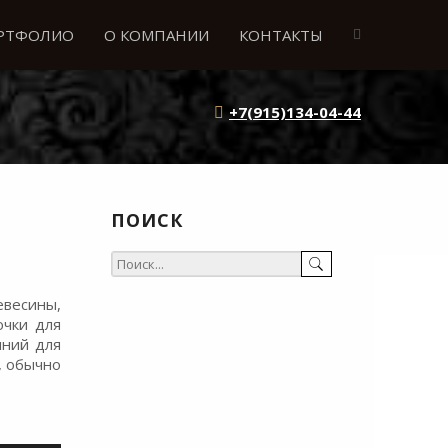
РТФОЛИО
О КОМПАНИИ
КОНТАКТЫ
+7(915)134-04-44
ПОИСК
весины,
ючки для
иний для
, обычно