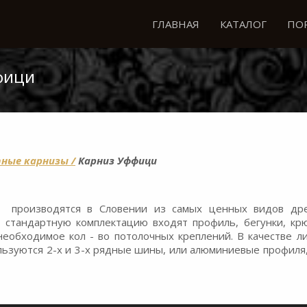
ГЛАВНАЯ
КАТАЛОГ
ПО
фици
ные карнизы /
Карниз Уффици
и производятся в Словении из самых ценных видов дре
 стандартную комплектацию входят профиль, бегунки, кр
 необходимое кол - во потолочных креплений. В качестве л
льзуются 2-х и 3-х рядные шины, или алюминиевые профиля