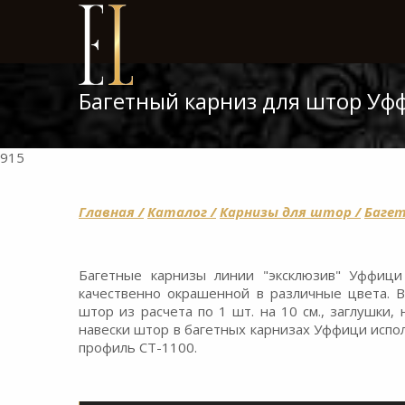
Багетный карниз для штор Уф
915
Главная /
Каталог /
Карнизы для штор /
Багет
Багетные карнизы линии "эксклюзив" Уффиц
качественно окрашенной в различные цвета. В
штор из расчета по 1 шт. на 10 см., заглушки,
навески штор в багетных карнизах Уффици испо
профиль СТ-1100.