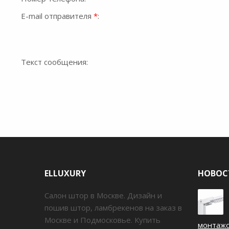
E-mail отправителя
*
:
Текст сообщения:
ELLUXURY
НОВОС
Салон штор в Москве. Дизайн и
пошив штор, ламбрекенов на заказ в
Москве и Подмосковье. Купить
монтаж