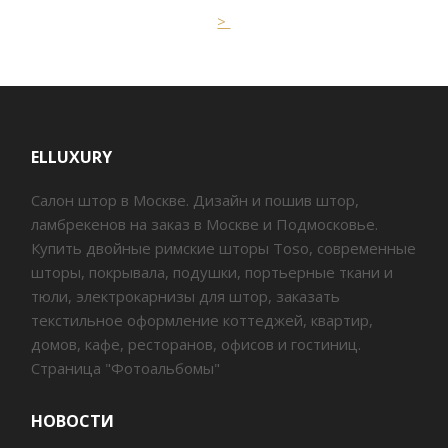
>
ELLUXURY
Салон штор в Москве. Дизайн и пошив штор,
ламбрекенов на заказ в Москве и Подмосковье.
Купить двойные римские шторы Toso, современные
шторы, покрывала, подушки, портьерные ткани и
тюли, электрокарнизы для штор, заказать
текстильное оформление коттеджей, квартир,
домов, кафе, ресторанов, офисов и гостиниц.
Страница "Фотоальбомы"
НОВОСТИ