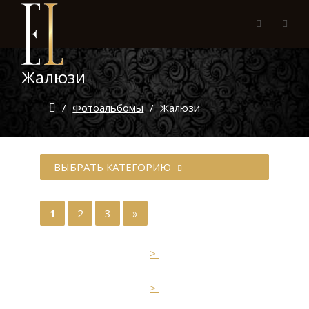
Жалюзи
/
Фотоальбомы
/
Жалюзи
ВЫБРАТЬ КАТЕГОРИЮ
1
2
3
»
>
>